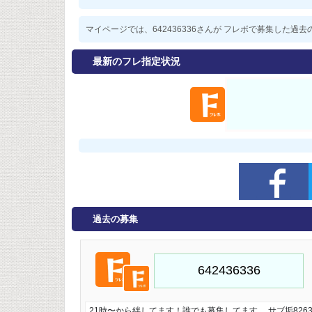
マイページでは、642436336さんが フレボで募集した
最新のフレ指定状況
過去の募集
21時〜から絆してます！誰でも募集してます。 サブ垢826321