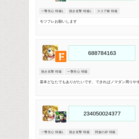
一撃失心 特級L
熱き友撃 特級L
スコア稼 特級
モツフレお願いします
熱き友撃 特級
一撃失心 特級
基本どなたでもありがたいです。できればノマダン周りや
一撃失心 特級L
熱き友撃 特級
同族の絆 特級