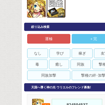
絞り込み検索
運極
＋完
なし
学び
稼ぎ
友
毒
癒し
同族
撃
同族加撃
撃種の絆･加
天国へ導く神の光 ウリエルのフレンド募集!