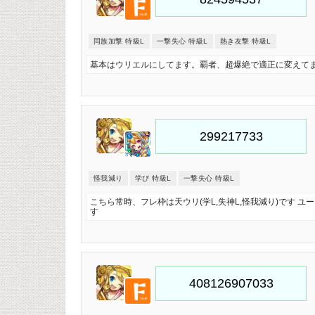
同族加撃 特級L
一撃失心 特級L
熱き友撃 特級L
基本はウリエルにしてます。覇者、超爆絶で適正に変えてま
怪我減り
学び 特級L
一撃失心 特級L
こちら常時、フレ枠は天ウリ(学L,失神L,怪我減り)です 
す