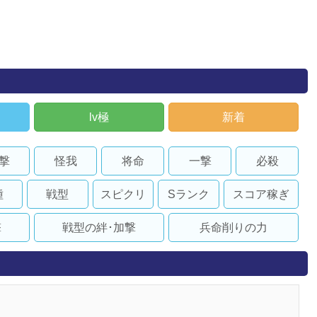
lv極
新着
撃
怪我
将命
一撃
必殺
種
戦型
スピクリ
Sランク
スコア稼ぎ
撃
戦型の絆･加撃
兵命削りの力