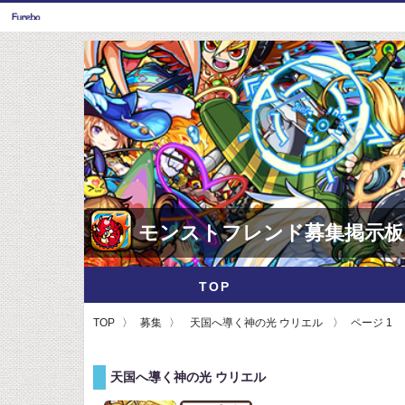
モンストフレンド募集掲示板
TOP
TOP
募集
天国へ導く神の光 ウリエル
ページ 1
天国へ導く神の光 ウリエル