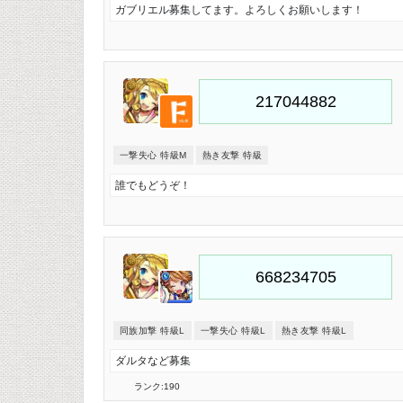
ガブリエル募集してます。よろしくお願いします！
一撃失心 特級M
熱き友撃 特級
誰でもどうぞ！
同族加撃 特級L
一撃失心 特級L
熱き友撃 特級L
ダルタなど募集
ランク:190