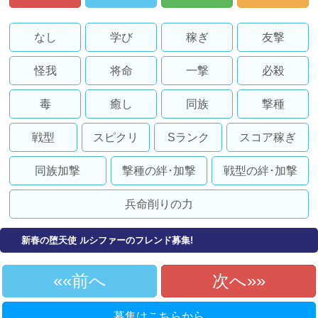
なし
学び
稼ぎ
友撃
怪我
将命
一撃
必殺
毒
癒し
同族
撃種
戦型
スピクリ
Sランク
スコア稼ぎ
同族加撃
撃種の絆･加撃
戦型の絆･加撃
兵命削りの力
新春の堕天使 ルシファーのフレンド募集!
«前へ
次へ»
募集はこちらから