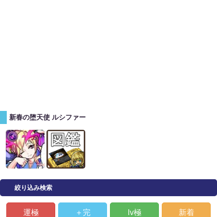
新春の堕天使 ルシファー
絞り込み検索
運極
＋完
lv極
新着