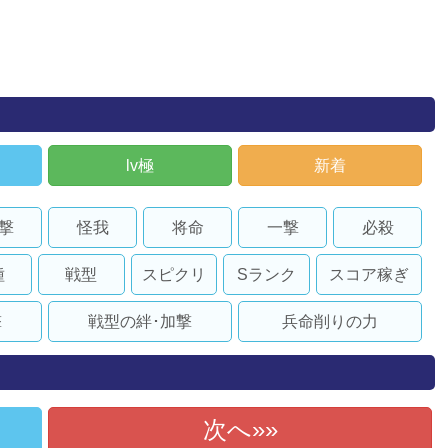
lv極
新着
撃
怪我
将命
一撃
必殺
種
戦型
スピクリ
Sランク
スコア稼ぎ
撃
戦型の絆･加撃
兵命削りの力
次へ»