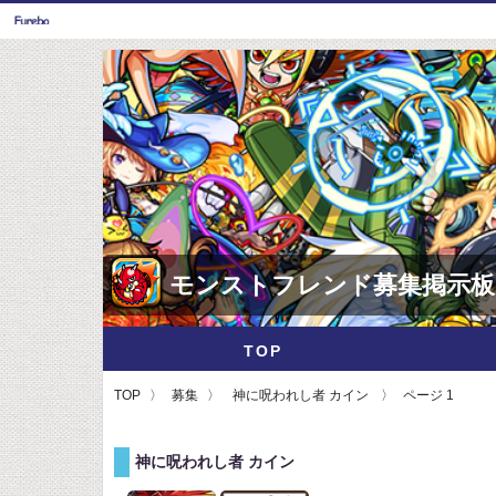
モンストフレンド募集掲示板
TOP
TOP
募集
神に呪われし者 カイン
ページ 1
神に呪われし者 カイン