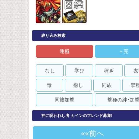
絞り込み検索
運極
＋完
なし
学び
稼ぎ
友
毒
癒し
同族
撃
同族加撃
撃種の絆･加
神に呪われし者 カインのフレンド募集!
«前へ