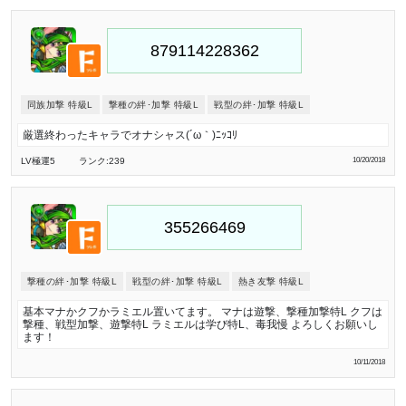
同族加撃 特級L
撃種の絆･加撃 特級L
戦型の絆･加撃 特級L
厳選終わったキャラでオナシャス(´ω｀)ﾆｯｺﾘ
LV極
運5
ランク:239
10/20/2018
撃種の絆･加撃 特級L
戦型の絆･加撃 特級L
熱き友撃 特級L
基本マナかクフかラミエル置いてます。 マナは遊撃、撃種加撃特L クフは
撃種、戦型加撃、遊撃特L ラミエルは学び特L、毒我慢 よろしくお願いし
ます！
10/11/2018