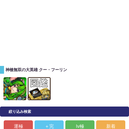
神槍無双の大英雄 クー・フーリン
絞り込み検索
運極
＋完
lv極
新着