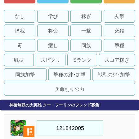
なし
学び
稼ぎ
友撃
怪我
将命
一撃
必殺
毒
癒し
同族
撃種
戦型
スピクリ
Sランク
スコア稼ぎ
同族加撃
撃種の絆･加撃
戦型の絆･加撃
兵命削りの力
神槍無双の大英雄 クー・フーリンのフレンド募集!