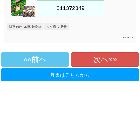
戦型の絆･加撃 特級M
ちび癒し 特級
10/1/2018
«前へ
次へ»
募集はこちらから