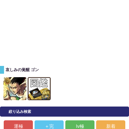
哀しみの覚醒 ゴン
絞り込み検索
運極
＋完
lv極
新着