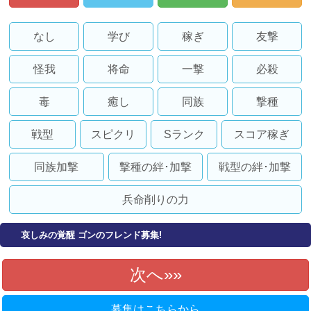
なし
学び
稼ぎ
友撃
怪我
将命
一撃
必殺
毒
癒し
同族
撃種
戦型
スピクリ
Sランク
スコア稼ぎ
同族加撃
撃種の絆･加撃
戦型の絆･加撃
兵命削りの力
哀しみの覚醒 ゴンのフレンド募集!
次へ»
募集はこちらから