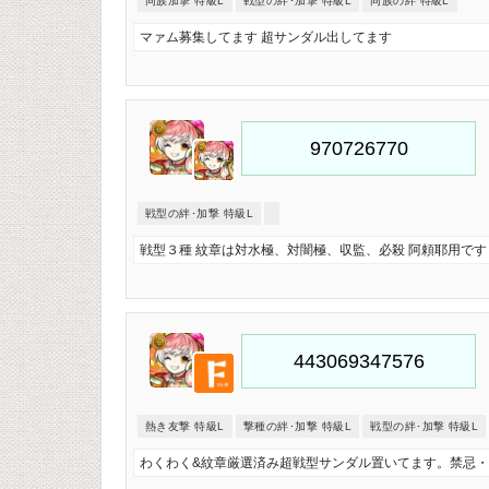
同族加撃 特級L
戦型の絆･加撃 特級L
同族の絆 特級L
マァム募集してます 超サンダル出してます
戦型の絆･加撃 特級L
戦型３種 紋章は対水極、対闇極、収監、必殺 阿頼耶用です
熱き友撃 特級L
撃種の絆･加撃 特級L
戦型の絆･加撃 特級L
わくわく&紋章厳選済み超戦型サンダル置いてます。禁忌