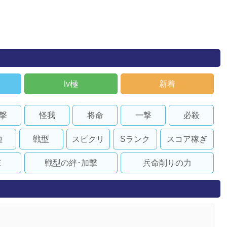
lv極
新着
撃
怪我
将命
一撃
必殺
種
戦型
スピクリ
Sランク
スコア稼ぎ
撃
戦型の絆･加撃
兵命削りの力