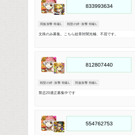
同族加撃 特級L
戦型の絆･加撃 特級L
文殊のみ募集。こちら紋章対闇光極、不屈です。
戦型の絆･加撃 特級L
同族加撃 特級L
禁忌20適正募集中です