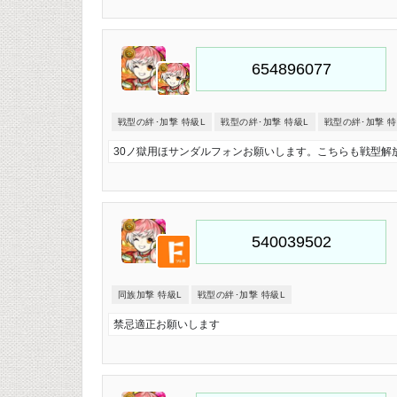
戦型の絆･加撃 特級L
戦型の絆･加撃 特級L
戦型の絆･加撃 特
30ノ獄用ほサンダルフォンお願いします。こちらも戦型解
同族加撃 特級L
戦型の絆･加撃 特級L
禁忌適正お願いします