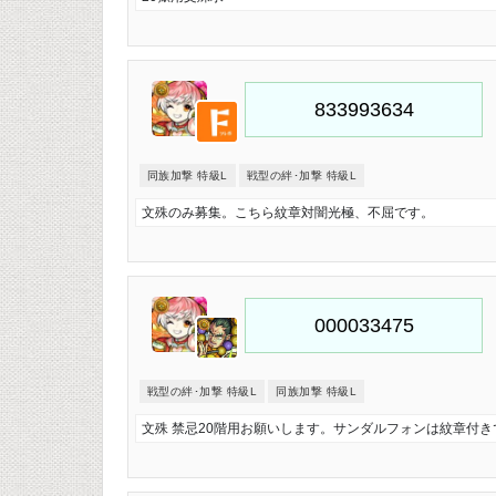
同族加撃 特級L
戦型の絆･加撃 特級L
文殊のみ募集。こちら紋章対闇光極、不屈です。
戦型の絆･加撃 特級L
同族加撃 特級L
文殊 禁忌20階用お願いします。サンダルフォンは紋章付き