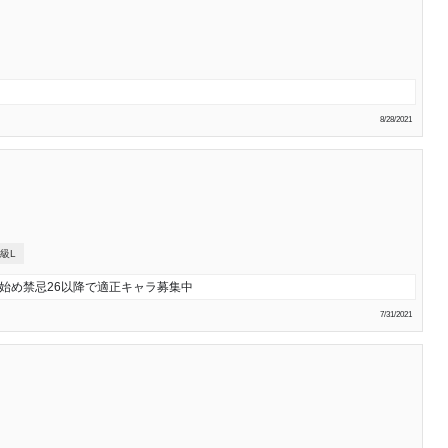
8/28/2021
級L
を始め禁忌26以降で適正キャラ募集中
7/31/2021