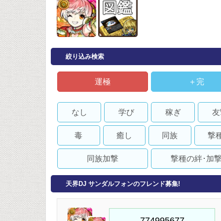
絞り込み検索
運極
＋完
なし
学び
稼ぎ
友
毒
癒し
同族
撃
同族加撃
撃種の絆･加
天界DJ サンダルフォンのフレンド募集!