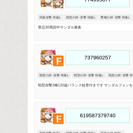
同族加撃 特級L
戦型の絆･加撃 特級L
撃種の絆･加撃 特級L
禁忌30周回中サンダル募集
戦型の絆･加撃 特級L
戦型の絆･加撃 特級L
戦型の絆･加撃 特
戦型加撃3種120超バランス紋章付きです サンダルフォン