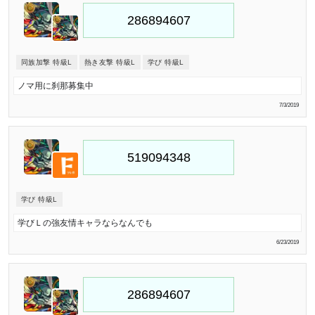
同族加撃 特級L
熱き友撃 特級L
学び 特級L
ノマ用に刹那募集中
7/3/2019
学び 特級L
学びＬの強友情キャラならなんでも
6/23/2019