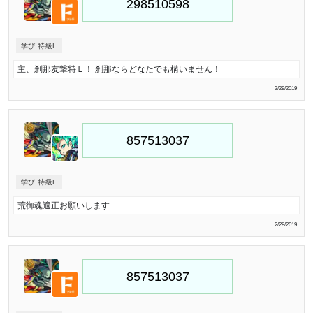
学び 特級L
主、刹那友撃特Ｌ！ 刹那ならどなたでも構いません！
3/29/2019
学び 特級L
荒御魂適正お願いします
2/28/2019