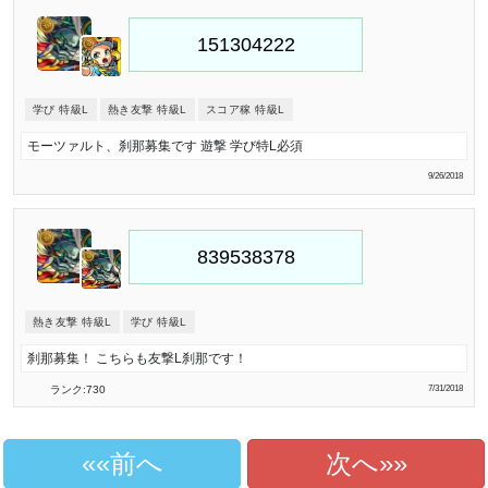
学び 特級L
熱き友撃 特級L
スコア稼 特級L
モーツァルト、刹那募集です 遊撃 学び特L必須
9/26/2018
熱き友撃 特級L
学び 特級L
刹那募集！ こちらも友撃L刹那です！
ランク:730
7/31/2018
«前へ
次へ»