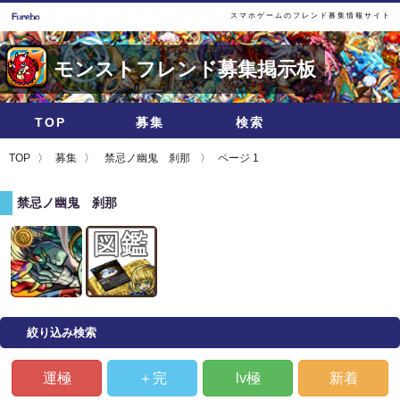
スマホゲームのフレンド募集情報サイト
モンストフレンド募集掲示板
TOP
募集
検索
TOP
募集
禁忌ノ幽鬼 刹那
ページ 1
禁忌ノ幽鬼 刹那
絞り込み検索
運極
＋完
lv極
新着