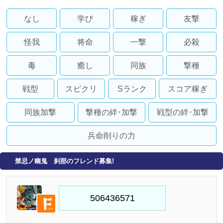
なし
学び
稼ぎ
友撃
怪我
将命
一撃
必殺
毒
癒し
同族
撃種
戦型
スピクリ
Sランク
スコア稼ぎ
同族加撃
撃種の絆･加撃
戦型の絆･加撃
兵命削りの力
禁忌ノ幽鬼 刹那のフレンド募集!