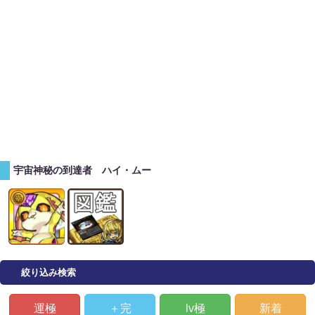
宇宙神秘の到達者 ハイ・ムー
絞り込み検索
運極
＋完
lv極
新着