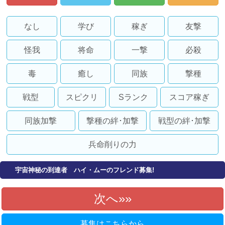
なし
学び
稼ぎ
友撃
怪我
将命
一撃
必殺
毒
癒し
同族
撃種
戦型
スピクリ
Sランク
スコア稼ぎ
同族加撃
撃種の絆･加撃
戦型の絆･加撃
兵命削りの力
宇宙神秘の到達者 ハイ・ムーのフレンド募集!
次へ»
募集はこちらから