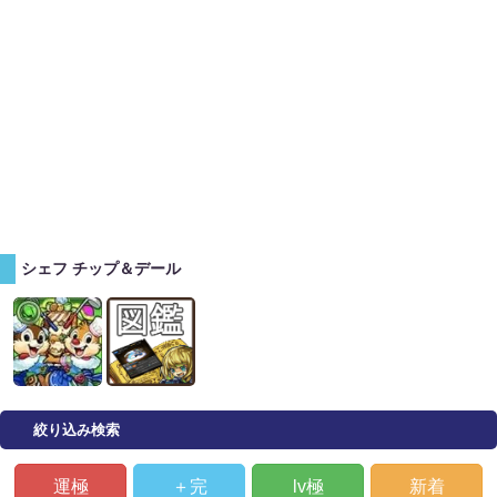
シェフ チップ＆デール
絞り込み検索
運極
＋完
lv極
新着