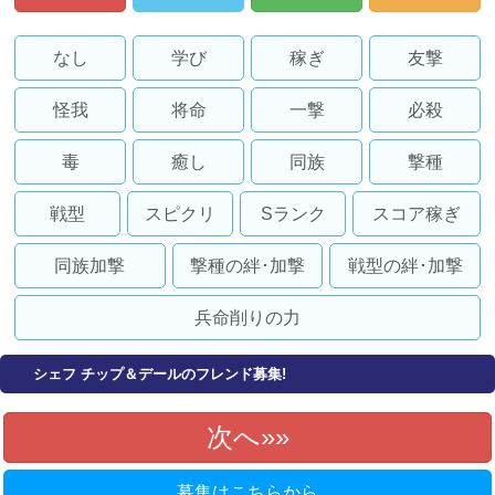
なし
学び
稼ぎ
友撃
怪我
将命
一撃
必殺
毒
癒し
同族
撃種
戦型
スピクリ
Sランク
スコア稼ぎ
同族加撃
撃種の絆･加撃
戦型の絆･加撃
兵命削りの力
シェフ チップ＆デールのフレンド募集!
次へ»
募集はこちらから