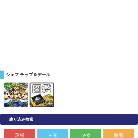
シェフ チップ＆デール
絞り込み検索
運極
＋完
lv極
新着