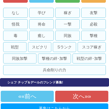
なし
学び
稼ぎ
友撃
怪我
将命
一撃
必殺
毒
癒し
同族
撃種
戦型
スピクリ
Sランク
スコア稼ぎ
同族加撃
撃種の絆･加撃
戦型の絆･加撃
兵命削りの力
シェフ チップ＆デールのフレンド募集!
«前へ
次へ»
募集はこちらから