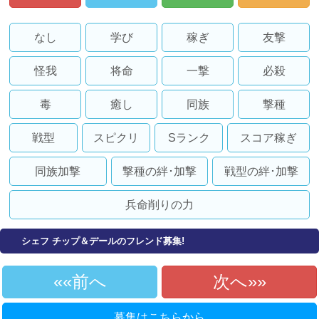
なし
学び
稼ぎ
友撃
怪我
将命
一撃
必殺
毒
癒し
同族
撃種
戦型
スピクリ
Sランク
スコア稼ぎ
同族加撃
撃種の絆･加撃
戦型の絆･加撃
兵命削りの力
シェフ チップ＆デールのフレンド募集!
«前へ
次へ»
募集はこちらから