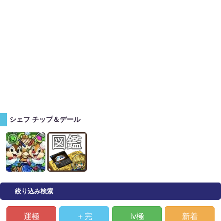
シェフ チップ＆デール
絞り込み検索
運極
＋完
lv極
新着