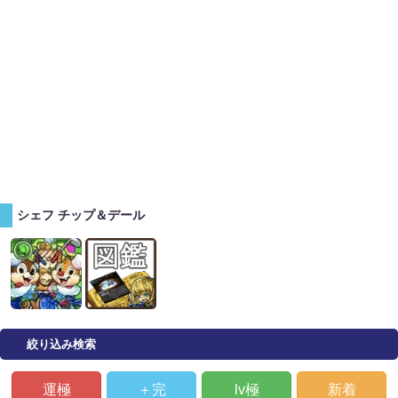
シェフ チップ＆デール
絞り込み検索
運極
＋完
lv極
新着