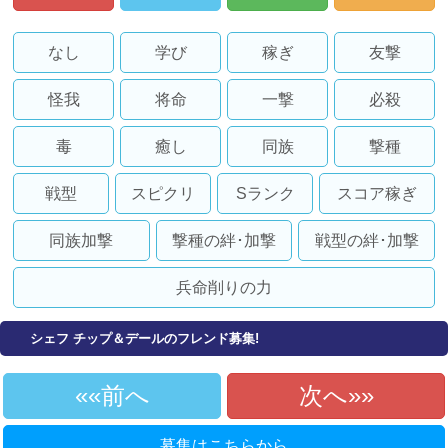
なし
学び
稼ぎ
友撃
怪我
将命
一撃
必殺
毒
癒し
同族
撃種
戦型
スピクリ
Sランク
スコア稼ぎ
同族加撃
撃種の絆･加撃
戦型の絆･加撃
兵命削りの力
シェフ チップ＆デールのフレンド募集!
«前へ
次へ»
募集はこちらから