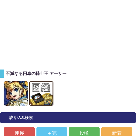
不滅なる円卓の騎士王 アーサー
絞り込み検索
運極
＋完
lv極
新着