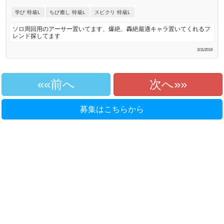
学び 特級L
ちび癒し 特級L
スピクリ 特級L
ソロ周回用のアーサー置いてます、爆絶、轟絶最適キャラ置いてくれるフ
レンド探してます
3/11/2019
«前へ
次へ»
募集はこちらから