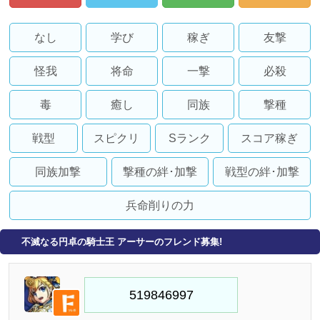
なし
学び
稼ぎ
友撃
怪我
将命
一撃
必殺
毒
癒し
同族
撃種
戦型
スピクリ
Sランク
スコア稼ぎ
同族加撃
撃種の絆･加撃
戦型の絆･加撃
兵命削りの力
不滅なる円卓の騎士王 アーサーのフレンド募集!