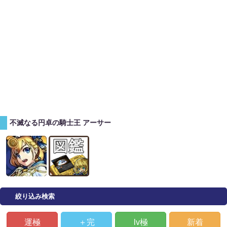
不滅なる円卓の騎士王 アーサー
絞り込み検索
運極
＋完
lv極
新着