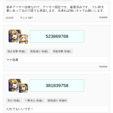
基本アーサー信者なので、アーサー固定です。厳選済みです。 フレ枠大
量に余ってるので誰でも承認します。出来れば強いキャラお願いします。
LV120
ランク:297
2/13/2020
熱き友撃 特級L
怪我減り 特級L
同族加撃 特級L
マナ急募
9/12/2019
学び 特級L
一撃失心 特級L
怪我減り 特級M
だれでもいいです！