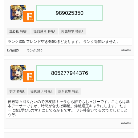
速必殺 特級L
怪我減り 特級L
同族加撃 特級L
ランク335 フレンド空き数80ほどあります。 ランク等問いません。
LV極
運5
ランク:335
3/13/2019
学び 特級L
怪我減り 特級L
熱き友撃 特級
神殿等々回りたいので強友情キャラなら誰でもおっけーです。こちらは基
本アーサーですが、時間が合えば轟絶、爆絶適正キャラにします。 たま
ーに友L学びLのマナにしてるかもです。 フレ枠空いてるのでどしどしど
うぞ。
2/26/2019