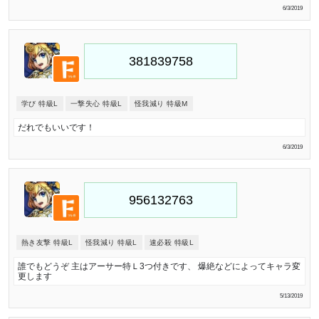
6/3/2019
学び 特級L
一撃失心 特級L
怪我減り 特級M
だれでもいいです！
6/3/2019
熱き友撃 特級L
怪我減り 特級L
速必殺 特級L
誰でもどうぞ 主はアーサー特Ｌ3つ付きです、 爆絶などによってキャラ変
更します
5/13/2019