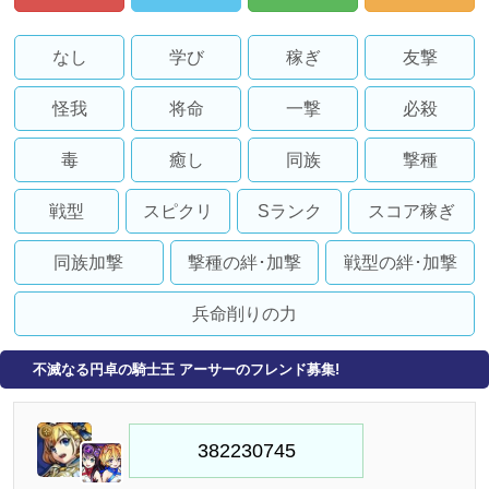
なし
学び
稼ぎ
友撃
怪我
将命
一撃
必殺
毒
癒し
同族
撃種
戦型
スピクリ
Sランク
スコア稼ぎ
同族加撃
撃種の絆･加撃
戦型の絆･加撃
兵命削りの力
不滅なる円卓の騎士王 アーサーのフレンド募集!