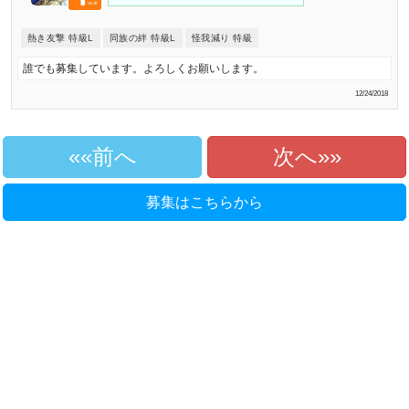
熱き友撃 特級L
同族の絆 特級L
怪我減り 特級
誰でも募集しています。よろしくお願いします。
12/24/2018
«前へ
次へ»
募集はこちらから