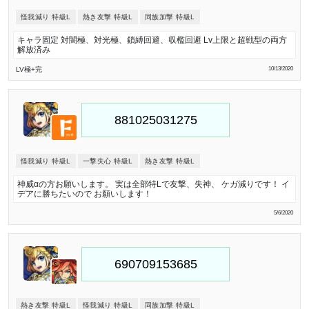
怪我減り 特級L
熱き友撃 特級L
同族加撃 特級L
キャラ固定 対闇極、対光極、鎖縛回避、収檻回避 Lv上限と超戦型の両方
解放済み
LV極
+完
10/13/2020
怪我減り 特級L
一撃失心 特級L
熱き友撃 特級L
神威αの方お願いします。 実は全部特Lで友撃、失神、 ケガ減りです！ イ
デアに勝ちたいので お願いします！
5/6/2020
熱き友撃 特級L
怪我減り 特級L
同族加撃 特級L