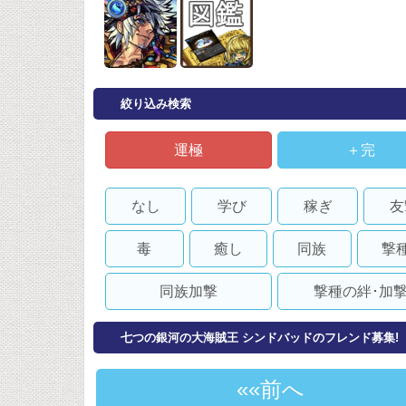
絞り込み検索
運極
＋完
なし
学び
稼ぎ
友
毒
癒し
同族
撃
同族加撃
撃種の絆･加
七つの銀河の大海賊王 シンドバッドのフレンド募集!
«前へ