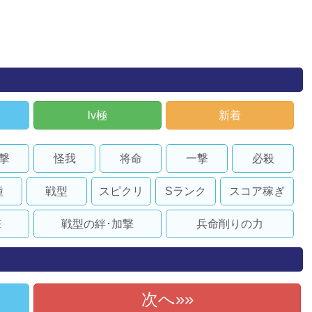
lv極
新着
撃
怪我
将命
一撃
必殺
種
戦型
スピクリ
Sランク
スコア稼ぎ
撃
戦型の絆･加撃
兵命削りの力
次へ»