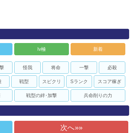
lv極
新着
撃
怪我
将命
一撃
必殺
種
戦型
スピクリ
Sランク
スコア稼ぎ
撃
戦型の絆･加撃
兵命削りの力
次へ»