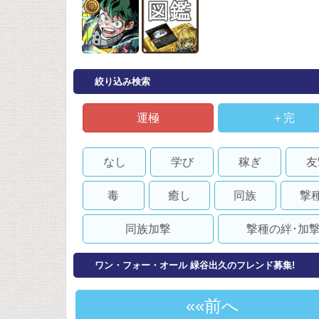
絞り込み検索
運極
＋完
なし
学び
稼ぎ
友
毒
癒し
同族
撃
同族加撃
撃種の絆･加
ワン・フォー・オール 緑谷出久のフレンド募集!
«前へ