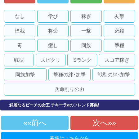
なし
学び
稼ぎ
友撃
怪我
将命
一撃
必殺
毒
癒し
同族
撃種
戦型
スピクリ
Sランク
スコア稼ぎ
同族加撃
撃種の絆･加撃
戦型の絆･加撃
兵命削りの力
鮮麗なるビーチの女王 テキーラαのフレンド募集!
«前へ
次へ»
募集はこちらから