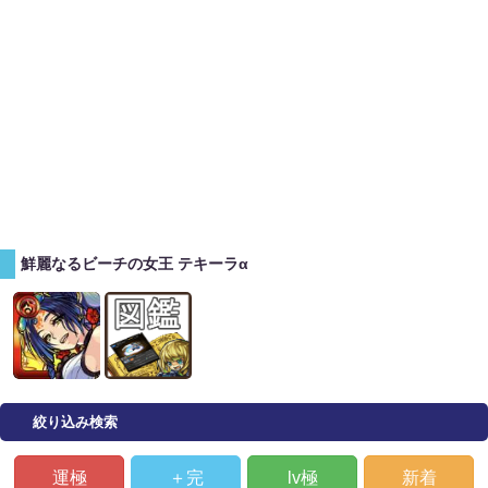
鮮麗なるビーチの女王 テキーラα
絞り込み検索
運極
＋完
lv極
新着