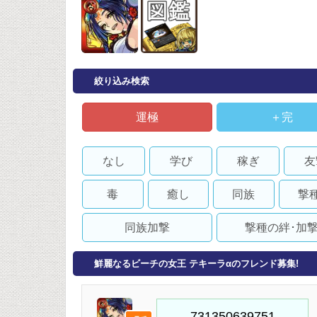
絞り込み検索
運極
＋完
なし
学び
稼ぎ
友
毒
癒し
同族
撃
同族加撃
撃種の絆･加
鮮麗なるビーチの女王 テキーラαのフレンド募集!