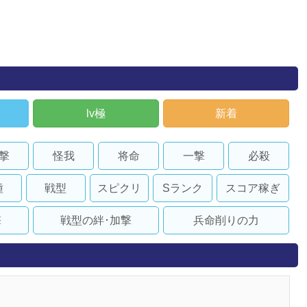
lv極
新着
撃
怪我
将命
一撃
必殺
種
戦型
スピクリ
Sランク
スコア稼ぎ
撃
戦型の絆･加撃
兵命削りの力