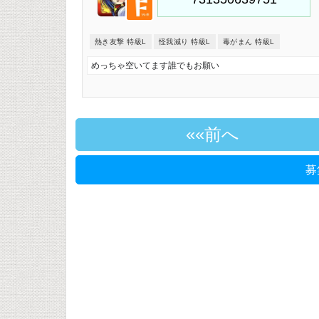
熱き友撃 特級L
怪我減り 特級L
毒がまん 特級L
めっちゃ空いてます誰でもお願い
«前へ
募