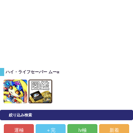
ハイ・ライフセーバー ムーα
絞り込み検索
運極
＋完
lv極
新着