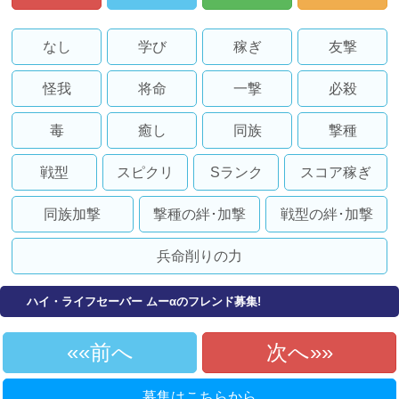
なし
学び
稼ぎ
友撃
怪我
将命
一撃
必殺
毒
癒し
同族
撃種
戦型
スピクリ
Sランク
スコア稼ぎ
同族加撃
撃種の絆･加撃
戦型の絆･加撃
兵命削りの力
ハイ・ライフセーバー ムーαのフレンド募集!
«前へ
次へ»
募集はこちらから