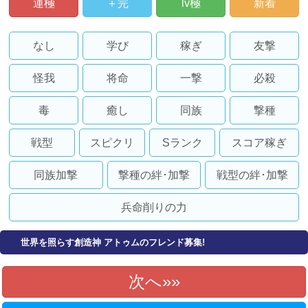
運極
＋完
lv極
新着
なし
学び
稼ぎ
友撃
怪我
将命
一撃
必殺
毒
癒し
同族
撃種
戦型
スピクリ
Sランク
スコア稼ぎ
同族加撃
撃種の絆･加撃
戦型の絆･加撃
兵命削りの力
世界を照らす創造神 アトゥムのフレンド募集!
次へ»