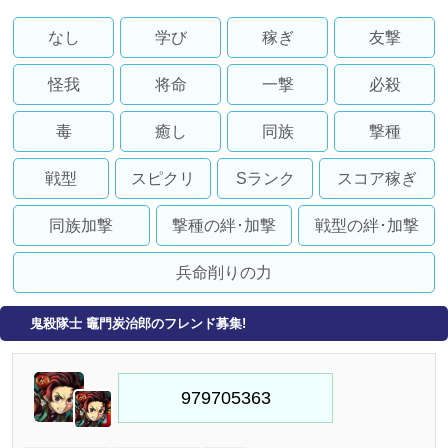
なし
学び
稼ぎ
友撃
怪我
将命
一撃
必殺
毒
癒し
同族
撃種
戦型
スピクリ
Sランク
スコア稼ぎ
同族加撃
撃種の絆･加撃
戦型の絆･加撃
兵命削りの力
鬼殺隊士 竈門炭治郎のフレンド募集!