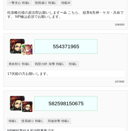
一撃失心 特級L
怪我減り 特級L
特級M
柱攻略仕様の炭次郎お願いしますー🙇 こちら、 紋章&失神・ケガ・兵命で
す。 NP極は必須でお願いします。
2/28/2020
将命削り 特級L
戦型の絆･加撃 特級L
特級L
17伏姫の方お願いします。
2/27/2020
特級L
怪我減り 特級L
同族加撃 特級L
NP極紋章付き炭治郎募集です。