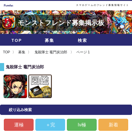
スマホゲームのフレンド募集情報サイト
モンストフレンド募集掲示板
TOP
募集
検索
TOP
募集
鬼殺隊士 竈門炭治郎
ページ 1
鬼殺隊士 竈門炭治郎
絞り込み検索
運極
＋完
lv極
新着