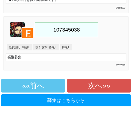
2/26/2020
怪我減り 特級L
熱き友撃 特級L
特級L
張飛募集
2/26/2020
«前へ
次へ»
募集はこちらから