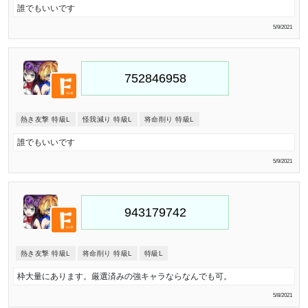
誰でもいいです
5/9/2021
熱き友撃 特級L
怪我減り 特級L
将命削り 特級L
誰でもいいです
5/9/2021
熱き友撃 特級L
将命削り 特級L
特級L
枠大量にあります。厳選済みの強キャラならなんでも可。
5/8/2021