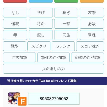
なし
学び
稼ぎ
友撃
怪我
将命
一撃
必殺
毒
癒し
同族
撃種
戦型
スピクリ
Sランク
スコア稼ぎ
同族加撃
撃種の絆･加撃
戦型の絆･加撃
兵命削りの力
巡り逢う想いのチカラ Two for allのフレンド募集!