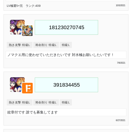
LV極
運5
+完
ランク:409
10/3/2021
熱き友撃 特級L
将命削り 特級L
特級L
ノマクエ用に使わせていただきたいです 対水極お願いしたいです！
7/9/2021
熱き友撃 特級L
将命削り 特級L
特級L
紋章付です 誰でも募集してます
6/27/2021