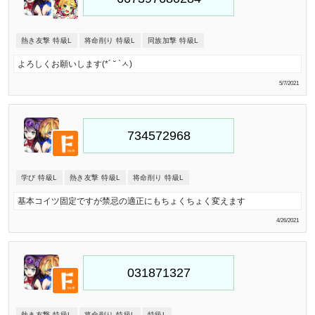
熱き友撃 特級L
将命削り 特級L
同族加撃 特級L
よろしくお願いします(*´ ˘ `ㅅ)
5/7/2021
学び 特級L
熱き友撃 特級L
将命削り 特級L
基本コイツ固定ですが禁忌の適正にもちょくちょく変えます
4/26/2021
熱き友撃 特級L
将命削り 特級L
特級L