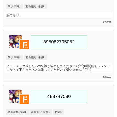
学び 特級L
将命削り 特級L
誰でも◎
8/15/2022
学び 特級L
将命削り 特級L
ミッション達成したいので誰か協力してください:( ;´꒳`;)瞬間的ちフレンド
になって下さったあとは消していただいて構いません:( ;´꒳`;)
8/15/2022
熱き友撃 特級L
将命削り 特級L
特級L