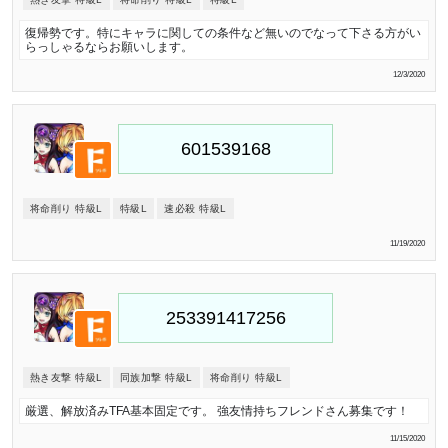
復帰勢です。特にキャラに関しての条件など無いのでなって下さる方がい
らっしゃるならお願いします。
12/3/2020
将命削り 特級L
特級L
速必殺 特級L
11/19/2020
熱き友撃 特級L
同族加撃 特級L
将命削り 特級L
厳選、解放済みTFA基本固定です。 強友情持ちフレンドさん募集です！
11/15/2020