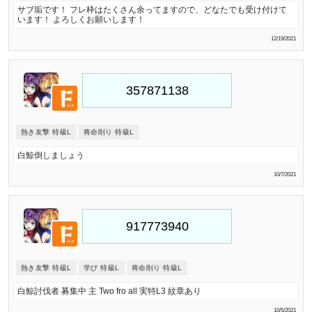
サブ垢です！ フレ枠はたくさん余ってますので、どなたでも受け付けて
います！ よろしくお願いします！
12/19/2021
熱き友撃 特級L
将命削り 特級L
白鯨倒しましょう
10/7/2021
熱き友撃 特級L
学び 特級L
将命削り 特級L
白鯨討伐者 募集中 主 Two fro all 実特L3 紋章あり
10/5/2021