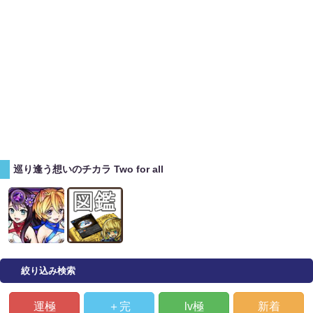
巡り逢う想いのチカラ Two for all
絞り込み検索
運極
＋完
lv極
新着