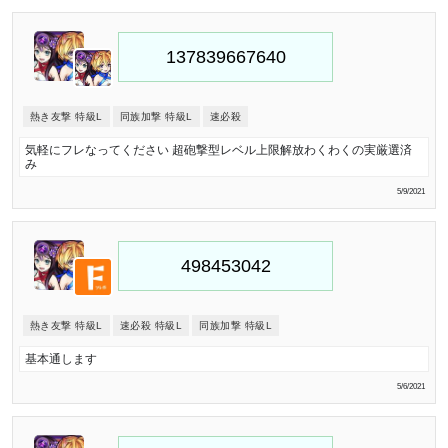
熱き友撃 特級L
同族加撃 特級L
速必殺
気軽にフレなってください 超砲撃型レベル上限解放わくわくの実厳選済
み
5/9/2021
熱き友撃 特級L
速必殺 特級L
同族加撃 特級L
基本通します
5/6/2021