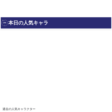
過去の人気キャラクター