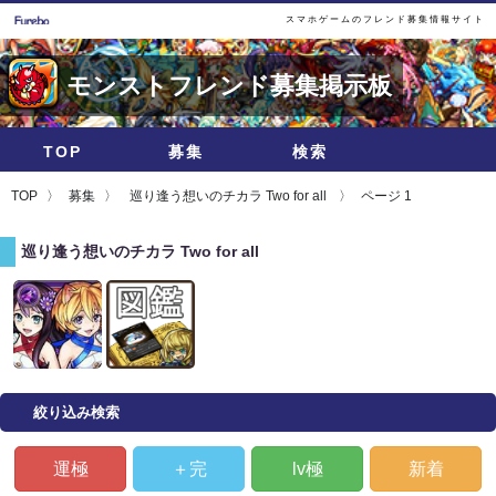
スマホゲームのフレンド募集情報サイト
モンストフレンド募集掲示板
TOP
募集
検索
TOP
募集
巡り逢う想いのチカラ Two for all
ページ 1
巡り逢う想いのチカラ Two for all
絞り込み検索
運極
＋完
lv極
新着