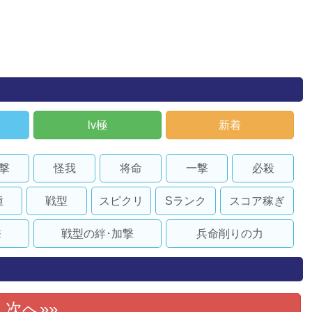
lv極
新着
撃
怪我
将命
一撃
必殺
種
戦型
スピクリ
Sランク
スコア稼ぎ
撃
戦型の絆･加撃
兵命削りの力
次へ»