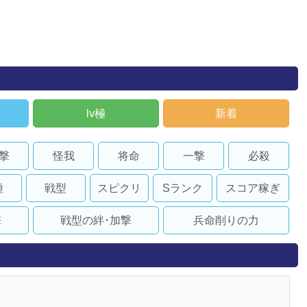
lv極
新着
撃
怪我
将命
一撃
必殺
種
戦型
スピクリ
Sランク
スコア稼ぎ
撃
戦型の絆･加撃
兵命削りの力