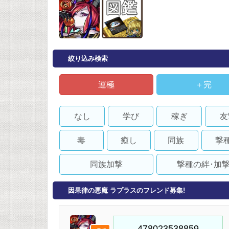
絞り込み検索
運極
＋完
なし
学び
稼ぎ
友
毒
癒し
同族
撃
同族加撃
撃種の絆･加
因果律の悪魔 ラプラスのフレンド募集!