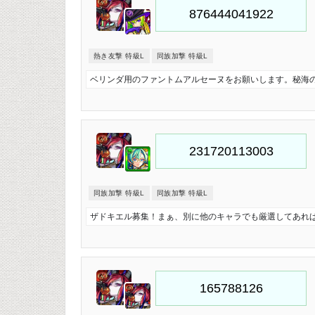
熱き友撃 特級L
同族加撃 特級L
ベリンダ用のファントムアルセーヌをお願いします。秘海
同族加撃 特級L
同族加撃 特級L
ザドキエル募集！まぁ、別に他のキャラでも厳選してあれ