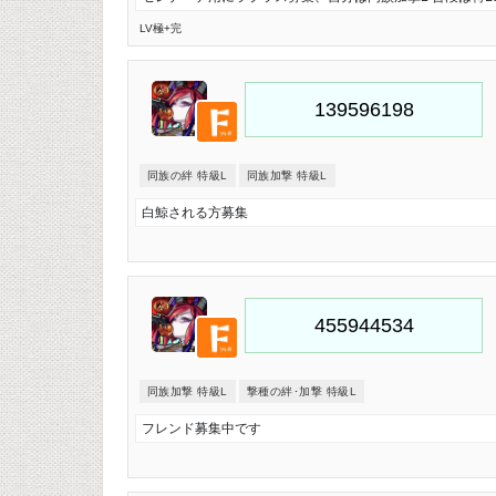
LV極
+完
同族の絆 特級L
同族加撃 特級L
白鯨される方募集
同族加撃 特級L
撃種の絆･加撃 特級L
フレンド募集中です