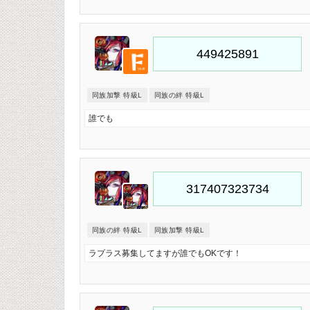
同族加撃 特級L
同族の絆 特級L
誰でも
同族の絆 特級L
同族加撃 特級L
ラプラス募集してますが誰でもOKです！