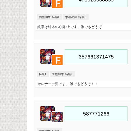
同族加撃 特級L
撃種の絆 特級L
紋章は対木の心得•上です。誰でもどうぞ
特級L
同族加撃 特級L
セレナーデ要です。 誰でもどうぞ！！