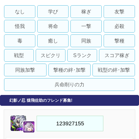
なし
学び
稼ぎ
友撃
怪我
将命
一撃
必殺
毒
癒し
同族
撃種
戦型
スピクリ
Sランク
スコア稼ぎ
同族加撃
撃種の絆･加撃
戦型の絆･加撃
兵命削りの力
幻影ノ忍 猿飛佐助のフレンド募集!