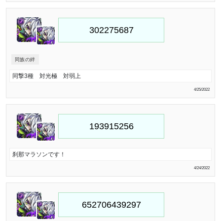
同族の絆
同撃3種 対光極 対弱上
4/25/2022
刹那マラソンです！
4/24/2022