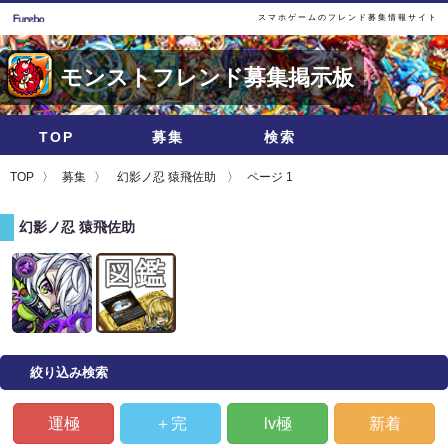
スマホゲームのフレンド募集情報サイト
モンストフレンド募集掲示板
TOP
募集
検索
TOP
募集
幻影ノ忍 猿飛佐助
ページ 1
幻影ノ忍 猿飛佐助
絞り込み検索
運極
＋完
lv極
新着