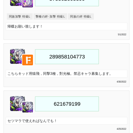
同族加撃 特級L
撃種の絆･加撃 特級L
同族の絆 特級L
帰蝶お願い致します！
5/1/2022
こちらキッド用猿飛，同擊3種，對光極。禁忌キャラ募集します。
4/30/2022
セツマラで使えればなんでも！
4/25/2022