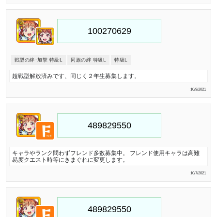
戦型の絆･加撃 特級L
同族の絆 特級L
特級L
超戦型解放済みです、同じく２年生募集します。
10/9/2021
キャラやランク問わずフレンド多数募集中。 フレンド使用キャラは高難
易度クエスト時等にきまぐれに変更します。
10/7/2021