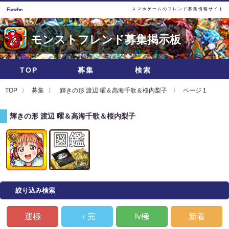
スマホゲームのフレンド募集情報サイト
モンストフレンド募集掲示板
TOP
募集
検索
TOP
募集
輝きの形 渡辺 曜＆高海千歌＆桜内梨子
ページ 1
輝きの形 渡辺 曜＆高海千歌＆桜内梨子
絞り込み検索
運極
＋完
lv極
新着