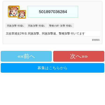
同族加撃 特級L
同族加撃 特級L
撃種の絆･加撃 特級L
主紋章浦女2年生 同族加撃、同族加撃速、撃種加撃 付いてます
8/19/2021
«前へ
次へ»
募集はこちらから