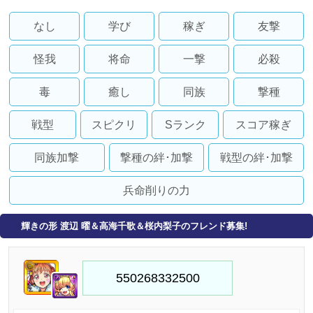
なし
学び
稼ぎ
友撃
怪我
将命
一撃
必殺
毒
癒し
同族
撃種
戦型
スピクリ
Sランク
スコア稼ぎ
同族加撃
撃種の絆･加撃
戦型の絆･加撃
兵命削りの力
輝きの形 渡辺 曜＆高海千歌＆桜内梨子のフレンド募集!