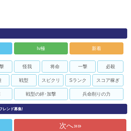
lv極
新着
撃
怪我
将命
一撃
必殺
種
戦型
スピクリ
Sランク
スコア稼ぎ
撃
戦型の絆･加撃
兵命削りの力
!のフレンド募集!
次へ»