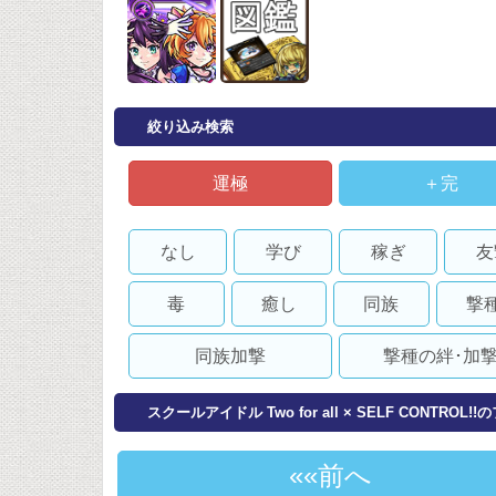
絞り込み検索
運極
＋完
なし
学び
稼ぎ
友
毒
癒し
同族
撃
同族加撃
撃種の絆･加
スクールアイドル Two for all × SELF CONTROL!
«前へ