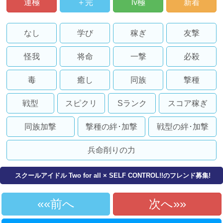
運極
＋完
lv極
新着
なし
学び
稼ぎ
友撃
怪我
将命
一撃
必殺
毒
癒し
同族
撃種
戦型
スピクリ
Sランク
スコア稼ぎ
同族加撃
撃種の絆･加撃
戦型の絆･加撃
兵命削りの力
スクールアイドル Two for all × SELF CONTROL!!のフレンド募集!
«前へ
次へ»