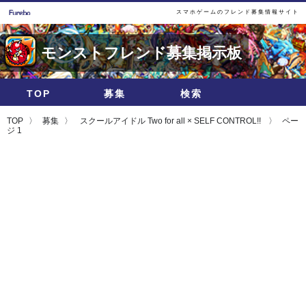
スマホゲームのフレンド募集情報サイト
モンストフレンド募集掲示板
TOP
募集
検索
TOP
募集
スクールアイドル Two for all × SELF CONTROL!!
ペー
ジ 1