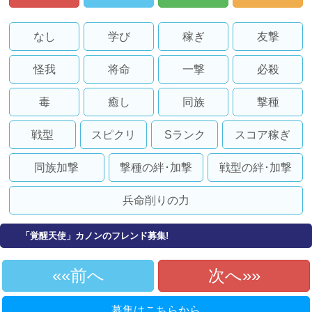
なし
学び
稼ぎ
友撃
怪我
将命
一撃
必殺
毒
癒し
同族
撃種
戦型
スピクリ
Sランク
スコア稼ぎ
同族加撃
撃種の絆･加撃
戦型の絆･加撃
兵命削りの力
「覚醒天使」カノンのフレンド募集!
«前へ
次へ»
募集はこちらから