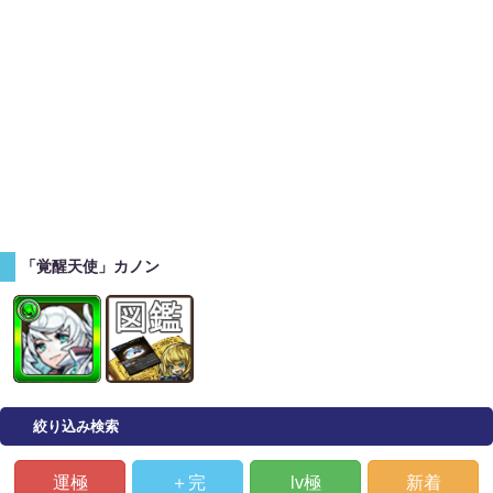
「覚醒天使」カノン
絞り込み検索
運極
＋完
lv極
新着