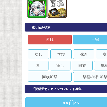
絞り込み検索
運極
＋完
なし
学び
稼ぎ
友
毒
癒し
同族
撃
同族加撃
撃種の絆･加
「覚醒天使」カノンのフレンド募集!
«前へ