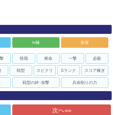
lv極
新着
撃
怪我
将命
一撃
必殺
種
戦型
スピクリ
Sランク
スコア稼ぎ
撃
戦型の絆･加撃
兵命削りの力
次へ»