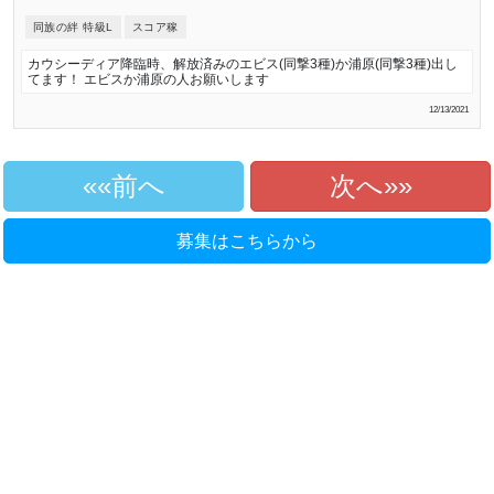
同族の絆 特級L
スコア稼
カウシーディア降臨時、解放済みのエビス(同撃3種)か浦原(同撃3種)出し
てます！ エビスか浦原の人お願いします
12/13/2021
«前へ
次へ»
募集はこちらから