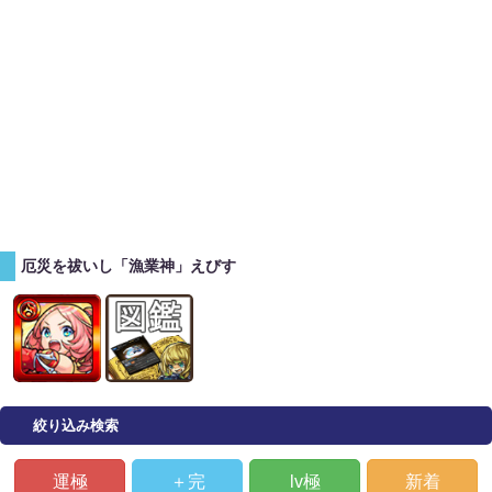
厄災を祓いし「漁業神」えびす
絞り込み検索
運極
＋完
lv極
新着