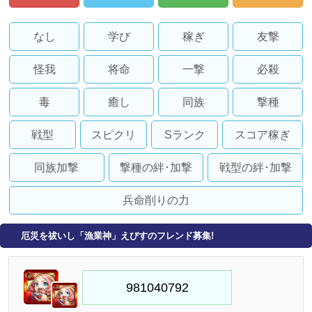
なし
学び
稼ぎ
友撃
怪我
将命
一撃
必殺
毒
癒し
同族
撃種
戦型
スピクリ
Sランク
スコア稼ぎ
同族加撃
撃種の絆･加撃
戦型の絆･加撃
兵命削りの力
厄災を祓いし「漁業神」えびすのフレンド募集!