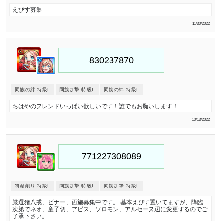
えびす募集
11/30/2022
同族の絆 特級L
同族加撃 特級L
同族の絆 特級L
ちはやのフレンドいっぱい欲しいです！誰でもお願いします！
10/13/2022
将命削り 特級L
同族加撃 特級L
同族加撃 特級L
厳選猪八戒、ビナー、西施募集中です。 基本えびす置いてますが、降臨
次第でネオ、童子切、アビス、ソロモン、アルセーヌ辺に変更するのでご
了承下さい。