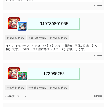
6/23/2022
同族加撃 特級L
同族加撃 特級L
同族加撃 特級L
えびす（超バランス１２０、紋章：対木極、対弱極、不屈の防御、対火
極） です。アポストロス用にネオ（リバース）お願いします。
6/12/2022
一撃失心 特級L
怪我減り 特級L
同族加撃 特級L
LV極
+完
ランク:120
5/19/2022