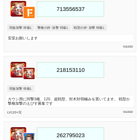
同族加撃 特級L
撃種の絆･加撃 特級L
戦型の絆･加撃 特級L
安室お願いします
5/11/2022
同族加撃 特級L
カウシ用に同撃3種、120、超戦型、対木対弱極みを置いてます。 戦型か
撃種加撃のえびす募集です
LV120
+完
5/11/2022