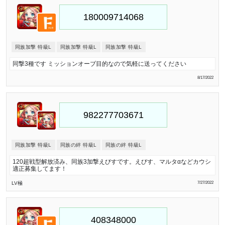
同族加撃 特級L
同族加撃 特級L
同族加撃 特級L
同撃3種です ミッションオーブ目的なので気軽に送ってください
8/17/2022
同族加撃 特級L
同族の絆 特級L
同族の絆 特級L
120超戦型解放済み、同族3加撃えびすです。えびす、マルタαなどカウシ
適正募集してます！
LV極
7/27/2022