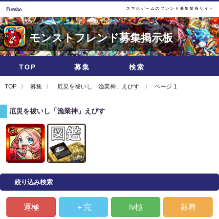
スマホゲームのフレンド募集情報サイト
モンストフレンド募集掲示板
TOP
募集
検索
TOP
募集
厄災を祓いし「漁業神」えびす
ページ 1
厄災を祓いし「漁業神」えびす
絞り込み検索
運極
＋完
lv極
新着