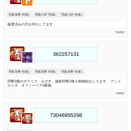
同族加撃 特級L
同族の絆 特級L
同族の絆 特級L
厳選済みの方お待ちしてます
7/11/2022
同族加撃 特級L
同族加撃 特級L
同族加撃 特級L
同撃3種のポラリス、えびす、速殺同撃2種小南桐絵出してます。 アンド
ロメダ、オフィーリアα募集。
7/9/2022