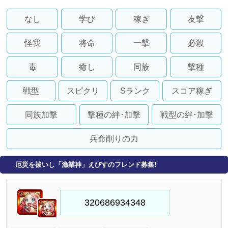
なし
学び
稼ぎ
友撃
怪我
将命
一撃
必殺
毒
癒し
同族
撃種
戦型
スピクリ
Sランク
スコア稼ぎ
同族加撃
撃種の絆･加撃
戦型の絆･加撃
兵命削りの力
厄災を祓いし「漁業神」えびすのフレンド募集!