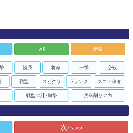
lv極
新着
撃
怪我
将命
一撃
必殺
種
戦型
スピクリ
Sランク
スコア稼ぎ
撃
戦型の絆･加撃
兵命削りの力
次へ»