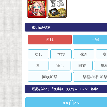
絞り込み検索
運極
＋完
なし
学び
稼ぎ
友
毒
癒し
同族
撃
同族加撃
撃種の絆･加
厄災を祓いし「漁業神」えびすのフレンド募集!
«前へ