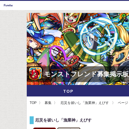
モンストフレンド募集掲示板
TOP
TOP
募集
厄災を祓いし「漁業神」えびす
ページ 
厄災を祓いし「漁業神」えびす