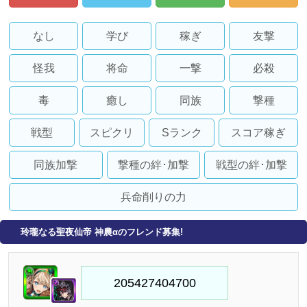
なし
学び
稼ぎ
友撃
怪我
将命
一撃
必殺
毒
癒し
同族
撃種
戦型
スピクリ
Sランク
スコア稼ぎ
同族加撃
撃種の絆･加撃
戦型の絆･加撃
兵命削りの力
玲瓏なる聖夜仙帝 神農αのフレンド募集!