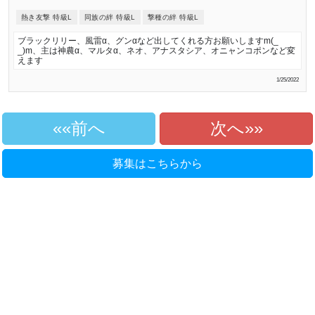
熱き友撃 特級L
同族の絆 特級L
撃種の絆 特級L
ブラックリリー、風雷α、グンαなど出してくれる方お願いしますm(_
_)m、主は神農α、マルタα、ネオ、アナスタシア、オニャンコポンなど変
えます
1/25/2022
«前へ
次へ»
募集はこちらから