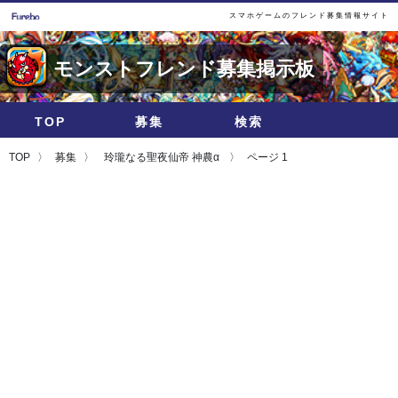
スマホゲームのフレンド募集情報サイト
モンストフレンド募集掲示板
TOP
募集
検索
TOP
募集
玲瓏なる聖夜仙帝 神農α
ページ 1