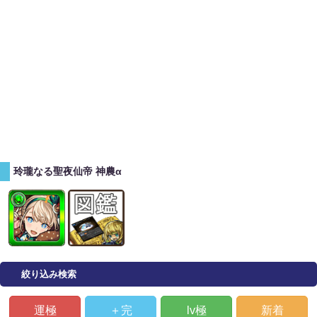
玲瓏なる聖夜仙帝 神農α
絞り込み検索
運極
＋完
lv極
新着