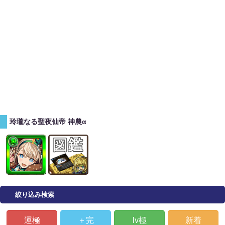
玲瓏なる聖夜仙帝 神農α
絞り込み検索
運極
＋完
lv極
新着