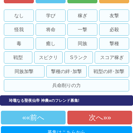
なし
学び
稼ぎ
友撃
怪我
将命
一撃
必殺
毒
癒し
同族
撃種
戦型
スピクリ
Sランク
スコア稼ぎ
同族加撃
撃種の絆･加撃
戦型の絆･加撃
兵命削りの力
玲瓏なる聖夜仙帝 神農αのフレンド募集!
«前へ
次へ»
募集はこちらから