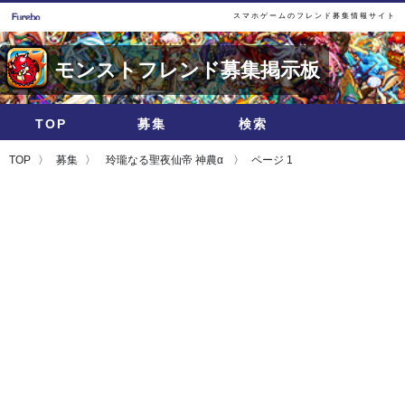
スマホゲームのフレンド募集情報サイト
モンストフレンド募集掲示板
TOP
募集
検索
TOP
募集
玲瓏なる聖夜仙帝 神農α
ページ 1