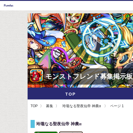
モンストフレンド募集掲示板
TOP
TOP
募集
玲瓏なる聖夜仙帝 神農α
ページ 1
玲瓏なる聖夜仙帝 神農α