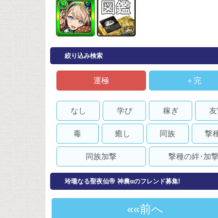
絞り込み検索
運極
＋完
なし
学び
稼ぎ
友
毒
癒し
同族
撃
同族加撃
撃種の絆･加
玲瓏なる聖夜仙帝 神農αのフレンド募集!
«前へ