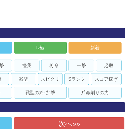
lv極
新着
撃
怪我
将命
一撃
必殺
種
戦型
スピクリ
Sランク
スコア稼ぎ
撃
戦型の絆･加撃
兵命削りの力
次へ»