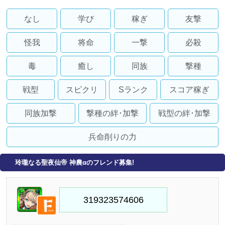
なし
学び
稼ぎ
友撃
怪我
将命
一撃
必殺
毒
癒し
同族
撃種
戦型
スピクリ
Sランク
スコア稼ぎ
同族加撃
撃種の絆･加撃
戦型の絆･加撃
兵命削りの力
玲瓏なる聖夜仙帝 神農αのフレンド募集!