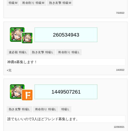
特級M
将命削り 特級M
熱き友撃 特級M
7/3/2022
速必殺 特級L
熱き友撃 特級L
将命削り 特級L
神農α募集します！
+完
1/4/2022
熱き友撃 特級L
将命削り 特級L
特級L
誰でもいいので3人ほどフレンド募集します。
12/29/2021