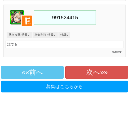
熱き友撃 特級L
将命削り 特級L
特級L
誰でも
12/17/2021
«前へ
次へ»
募集はこちらから