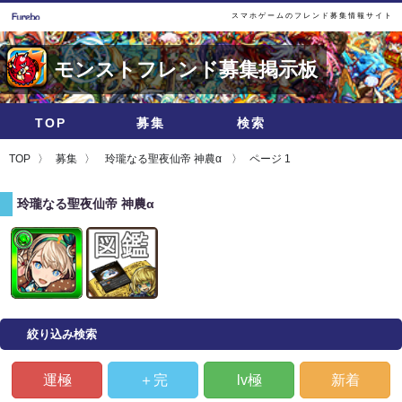
スマホゲームのフレンド募集情報サイト
モンストフレンド募集掲示板
TOP
募集
検索
TOP
募集
玲瓏なる聖夜仙帝 神農α
ページ 1
玲瓏なる聖夜仙帝 神農α
絞り込み検索
運極
＋完
lv極
新着