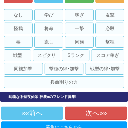
なし
学び
稼ぎ
友撃
怪我
将命
一撃
必殺
毒
癒し
同族
撃種
戦型
スピクリ
Sランク
スコア稼ぎ
同族加撃
撃種の絆･加撃
戦型の絆･加撃
兵命削りの力
玲瓏なる聖夜仙帝 神農αのフレンド募集!
«前へ
次へ»
募集はこちらから