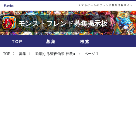
スマホゲームのフレンド募集情報サイト
モンストフレンド募集掲示板
TOP
募集
検索
TOP
募集
玲瓏なる聖夜仙帝 神農α
ページ 1