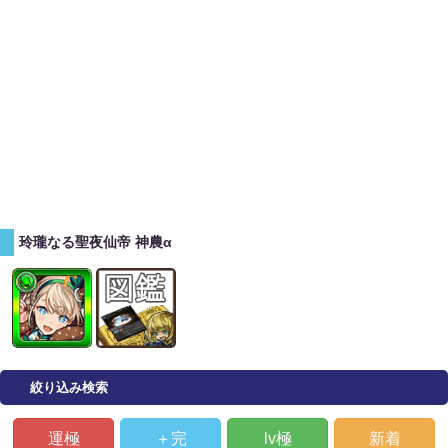
玲瓏なる聖夜仙帝 神農α
絞り込み検索
運極
＋完
lv極
新着