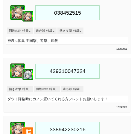
同族の絆 特級L
速必殺 特級L
熱き友撃 特級L
神農 α募集 主同撃、遊撃、即殺
12/25/2021
熱き友撃 特級L
同族の絆 特級L
速必殺 特級L
ダウト降臨時にカノン置いてくれる方フレンドお願いします！
12/24/2021