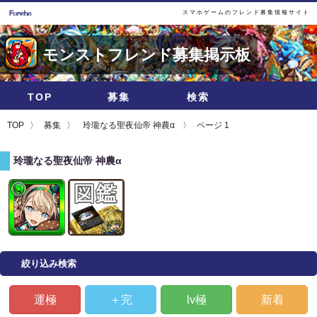
スマホゲームのフレンド募集情報サイト
モンストフレンド募集掲示板
TOP
募集
検索
TOP
募集
玲瓏なる聖夜仙帝 神農α
ページ 1
玲瓏なる聖夜仙帝 神農α
絞り込み検索
運極
＋完
lv極
新着