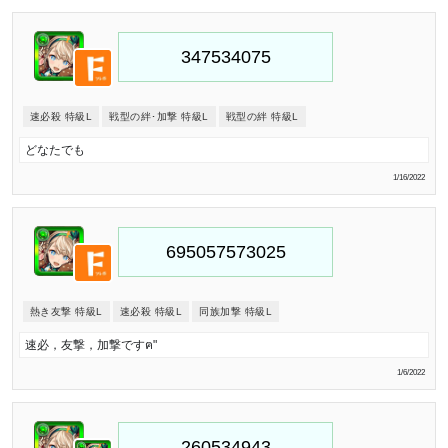
速必殺 特級L
戦型の絆･加撃 特級L
戦型の絆 特級L
どなたでも
1/16/2022
熱き友撃 特級L
速必殺 特級L
同族加撃 特級L
速必，友撃，加撃ですฅ"
1/6/2022