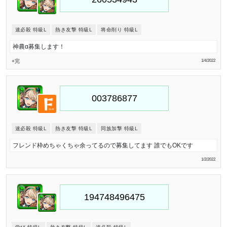
速必殺 特級L
熱き友撃 特級L
将命削り 特級L
神農α募集します！
+完
1/4/2022
速必殺 特級L
熱き友撃 特級L
同族加撃 特級L
フレンド枠めちゃくちゃ余ってるので募集してます 誰でもOKです
1/2/2022