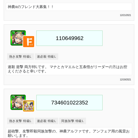
神農αのフレンド大募集！！
12/21/2021
熱き友撃 特級L
速必殺 特級L
速殺 遊撃 両方特Lです。 マナとカマエルと五条悟がリーダーの方はお控
えくださると幸いです。
12/19/2021
熱き友撃 特級L
速必殺 特級L
同族加撃 特級L
超砲撃、友撃即殺同族加撃の、神農アルファです。アンフェア用の風雷お
願いします。