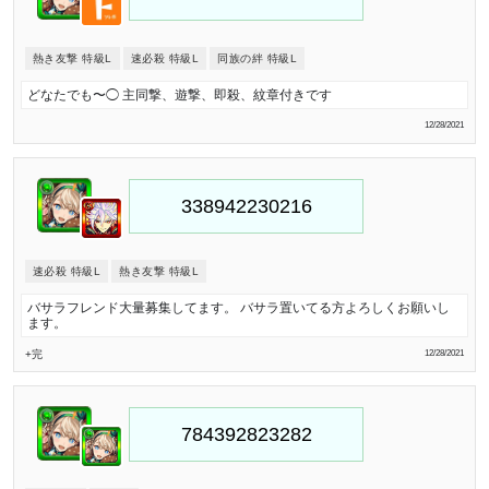
熱き友撃 特級L
速必殺 特級L
同族の絆 特級L
どなたでも〜◯ 主同撃、遊撃、即殺、紋章付きです
12/28/2021
速必殺 特級L
熱き友撃 特級L
バサラフレンド大量募集してます。 バサラ置いてる方よろしくお願いし
ます。
+完
12/28/2021