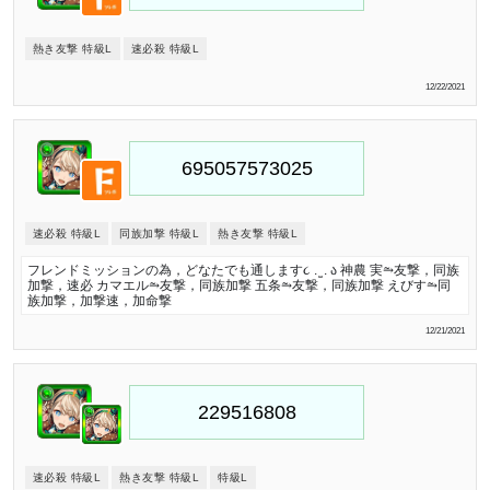
熱き友撃 特級L
速必殺 特級L
12/22/2021
速必殺 特級L
同族加撃 特級L
熱き友撃 特級L
フレンドミッションの為，どなたでも通します૮ . ̫ . ა 神農 実⥲友撃，同族
加撃，速必 カマエル⥲友撃，同族加撃 五条⥲友撃，同族加撃 えびす⥲同
族加撃，加撃速，加命撃
12/21/2021
速必殺 特級L
熱き友撃 特級L
特級L