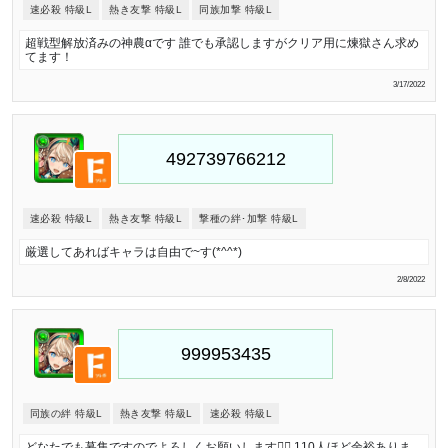
速必殺 特級L
熱き友撃 特級L
同族加撃 特級L
超戦型解放済みの神農αです 誰でも承認しますがクリア用に煉獄さん求め
てます！
3/17/2022
速必殺 特級L
熱き友撃 特級L
撃種の絆･加撃 特級L
厳選してあればキャラは自由で~す(*^^*)
2/8/2022
同族の絆 特級L
熱き友撃 特級L
速必殺 特級L
どなたでも募集ですのでよろしくお願いします🙇‍♂️ 110人ほど余裕ありま