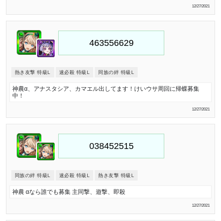
12/27/2021
熱き友撃 特級L
速必殺 特級L
同族の絆 特級L
神農α、アナスタシア、カマエル出してます！けいウサ周回に帰蝶募集
中！
12/27/2021
同族の絆 特級L
速必殺 特級L
熱き友撃 特級L
神農 αなら誰でも募集 主同撃、遊撃、即殺
12/27/2021