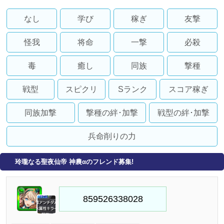
なし
学び
稼ぎ
友撃
怪我
将命
一撃
必殺
毒
癒し
同族
撃種
戦型
スピクリ
Sランク
スコア稼ぎ
同族加撃
撃種の絆･加撃
戦型の絆･加撃
兵命削りの力
玲瓏なる聖夜仙帝 神農αのフレンド募集!