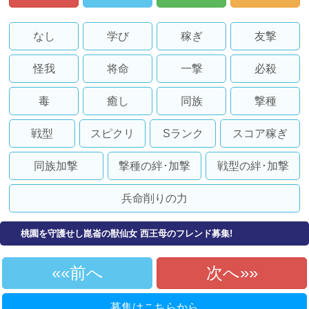
なし
学び
稼ぎ
友撃
怪我
将命
一撃
必殺
毒
癒し
同族
撃種
戦型
スピクリ
Sランク
スコア稼ぎ
同族加撃
撃種の絆･加撃
戦型の絆･加撃
兵命削りの力
桃園を守護せし崑崙の獣仙女 西王母のフレンド募集!
«前へ
次へ»
募集はこちらから