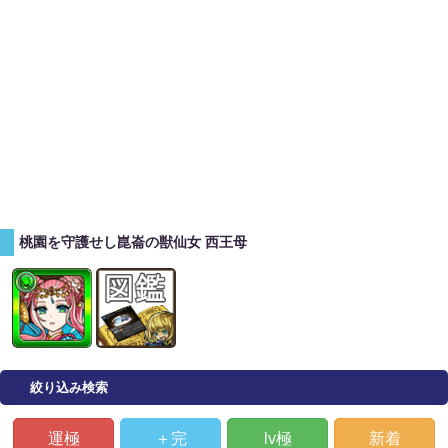
桃園を守護せし崑崙の獣仙女 西王母
絞り込み検索
運極
＋完
lv極
新着