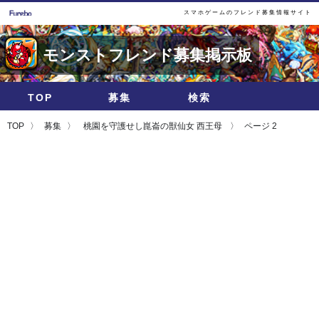
スマホゲームのフレンド募集情報サイト
モンストフレンド募集掲示板
TOP
募集
検索
TOP
募集
桃園を守護せし崑崙の獣仙女 西王母
ページ 2