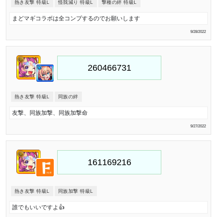
熱き友撃 特級L
怪我減り 特級L
撃種の絆 特級L
まどマギコラボは全コンプするのでお願いします
9/28/2022
熱き友撃 特級L
同族の絆
友撃、同族加撃、同族加撃命
9/27/2022
熱き友撃 特級L
同族加撃 特級L
誰でもいいですよ👍