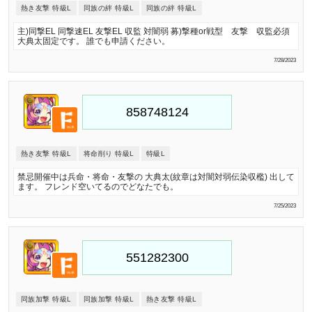
熱き友撃 特級L
同族の絆 特級L
同族の絆 特級L
主)同撃EL 同撃速EL 友撃EL 収監 対闇弱 募)撃種or戦型 友撃 収監必須
大典太固定です。 誰でも申請ください。
7/28/2023
熱き友撃 特級L
将命削り 特級L
特級L
禁忌開催中は兵命・将命・友撃の 大典太(紋章は対闇対弱伝染収檻) 出して
ます。 フレンド空いてるのでどなたでも。
7/25/2023
同族加撃 特級L
同族加撃 特級L
熱き友撃 特級L