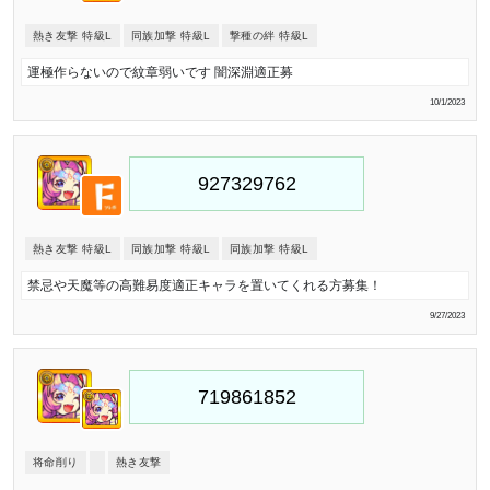
熱き友撃 特級L
同族加撃 特級L
撃種の絆 特級L
運極作らないので紋章弱いです 闇深淵適正募
10/1/2023
熱き友撃 特級L
同族加撃 特級L
同族加撃 特級L
禁忌や天魔等の高難易度適正キャラを置いてくれる方募集！
9/27/2023
将命削り
熱き友撃