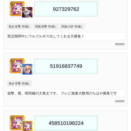
熱き友撃 特級L
同族加撃 特級L
同族の絆 特級L
禁忌期間中にワルプルギス出してくれる方募集！
10/5/2023
熱き友撃 特級L
遊撃、檻、闇弱極の大典太です。 フレに無量大数用のちはや募集です
10/3/2023