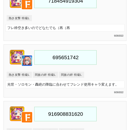
熱き友撃 特級L
フレ枠空き多いのでどなたでも（再（再
9/29/2022
熱き友撃 特級L
同族の絆 特級L
同族の絆 特級L
光世・ソロモン・轟絶の降臨に合わせてフレンド使用キャラ変えます。
9/29/2022