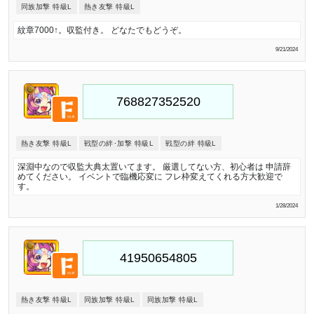
同族加撃 特級L
熱き友撃 特級L
紋章7000↑。収監付き。 どなたでもどうぞ。
9/21/2024
熱き友撃 特級L
戦型の絆･加撃 特級L
戦型の絆 特級L
深淵中なので収監大典太置いてます。 厳選してない方、初心者は 申請辞
めてください。 イベントで臨機応変に フレ枠変えてくれる方大歓迎で
す。
1/28/2024
熱き友撃 特級L
同族加撃 特級L
同族加撃 特級L