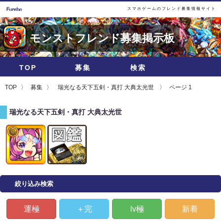
スマホゲームのフレンド募集情報サイト
モンストフレンド募集掲示板
TOP
募集
検索
TOP
募集
瑞光なる天下五剣・真打 大典太光世
ページ 1
瑞光なる天下五剣・真打 大典太光世
絞り込み検索
運極
＋完
lv極
新着