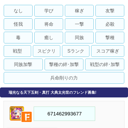
なし
学び
稼ぎ
友撃
怪我
将命
一撃
必殺
毒
癒し
同族
撃種
戦型
スピクリ
Sランク
スコア稼ぎ
同族加撃
撃種の絆･加撃
戦型の絆･加撃
兵命削りの力
瑞光なる天下五剣・真打 大典太光世のフレンド募集!