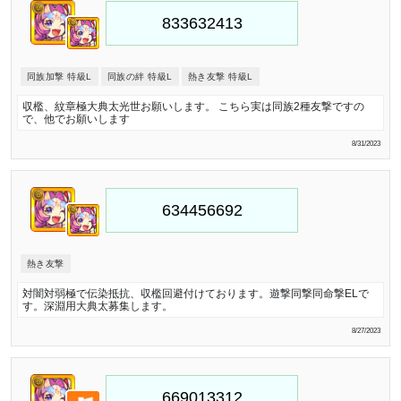
同族加撃 特級L
同族の絆 特級L
熱き友撃 特級L
収檻、紋章極大典太光世お願いします。 こちら実は同族2種友撃ですの
で、他でお願いします
8/31/2023
熱き友撃
対闇対弱極で伝染抵抗、収檻回避付けております。遊撃同撃同命撃ELで
す。深淵用大典太募集します。
8/27/2023