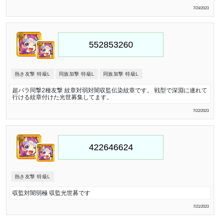
7/24/2023
熱き友撃 特級L
同族加撃 特級L
同族加撃 特級L
超バラ同撃2種友撃 紋章対弱対闇収監伝染紋章です。 戦型で深淵に連れて
行ける紋章付けた光世募集してます。
7/22/2023
熱き友撃 特級L
収監対闇弱極 収監光世募です
7/21/2023