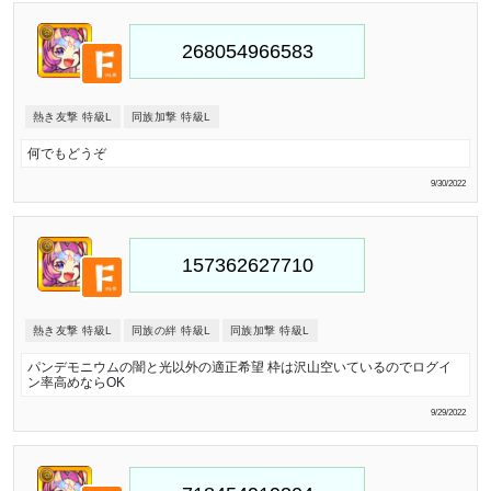
熱き友撃 特級L
同族加撃 特級L
何でもどうぞ
9/30/2022
熱き友撃 特級L
同族の絆 特級L
同族加撃 特級L
パンデモニウムの闇と光以外の適正希望 枠は沢山空いているのでログイ
ン率高めならOK
9/29/2022