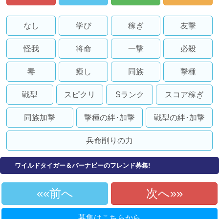
なし
学び
稼ぎ
友撃
怪我
将命
一撃
必殺
毒
癒し
同族
撃種
戦型
スピクリ
Sランク
スコア稼ぎ
同族加撃
撃種の絆･加撃
戦型の絆･加撃
兵命削りの力
ワイルドタイガー＆バーナビーのフレンド募集!
«前へ
次へ»
募集はこちらから