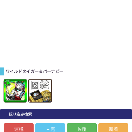
ワイルドタイガー＆バーナビー
絞り込み検索
運極
＋完
lv極
新着