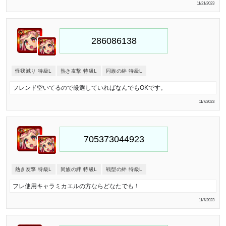
11/21/2023
怪我減り 特級L
熱き友撃 特級L
同族の絆 特級L
フレンド空いてるので厳選していればなんでもOKです。
11/7/2023
熱き友撃 特級L
同族の絆 特級L
戦型の絆 特級L
フレ使用キャラミカエルの方ならどなたでも！
11/7/2023