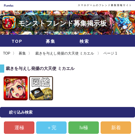
スマホゲームのフレンド募集情報サイト
モンストフレンド募集掲示板
TOP
募集
検索
TOP
募集
裁きを与えし発揚の大天使 ミカエル
ページ 1
裁きを与えし発揚の大天使 ミカエル
絞り込み検索
運極
＋完
lv極
新着