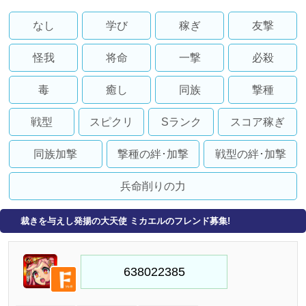
なし
学び
稼ぎ
友撃
怪我
将命
一撃
必殺
毒
癒し
同族
撃種
戦型
スピクリ
Sランク
スコア稼ぎ
同族加撃
撃種の絆･加撃
戦型の絆･加撃
兵命削りの力
裁きを与えし発揚の大天使 ミカエルのフレンド募集!