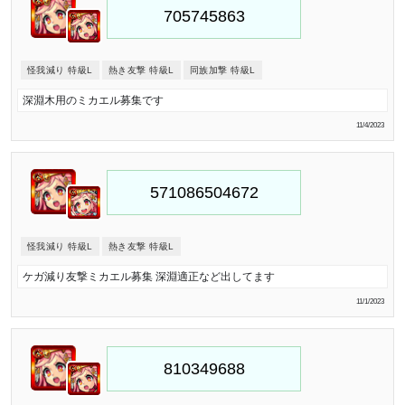
怪我減り 特級L
熱き友撃 特級L
同族加撃 特級L
深淵木用のミカエル募集です
11/4/2023
怪我減り 特級L
熱き友撃 特級L
ケガ減り友撃ミカエル募集 深淵適正など出してます
11/1/2023