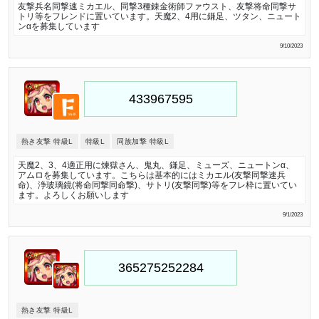
友撃兵名同撃速ミカエル、同撃3種錬金術師ファウスト、友撃将命同撃サ
トリ等をフレンドに置いています。天魔2、4用に鎌足、ツタン、ニュート
ンαを募集しています
9/10/2023
熱き友撃 特級L
特級L
同族加撃 特級L
天魔2、3、4適正用に煉獄さん、鬼丸、鎌足、ミューズ、ニュートンα、
アムロを募集しています。こちらは基本的にはミカエル(友撃同撃速兵
命)、浄玻璃鏡(将命同撃同命撃)、サトリ(友撃同撃)等をフレ枠に置いてい
ます。よろしくお願いします
9/1/2023
熱き友撃 特級L