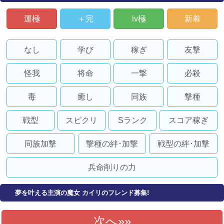
運極
＋完
lv極
新着
なし
学び
稼ぎ
友撃
怪我
将命
一撃
必殺
毒
癒し
同族
撃種
戦型
スピクリ
Sランク
スコア稼ぎ
同族加撃
撃種の絆･加撃
戦型の絆･加撃
兵命削りの力
夢を叶える主演の魔女 カイリのフレンド募集!
次へ»