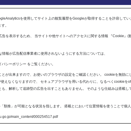
leAnalyticsを使用してサイト上の観覧履歴をGoogleが取得することを許容
います。
告を表示するため、 当サイトや他サイトへのアクセスに関する情報 『Cookie』(
うな情報が広告配信事業者に使用されないようにする方法については、
のプライバシーポリシー
をご覧ください。
ることが出来ますので、お使いのブラウザの設定をご確認ください。 cookieを無効
えなくなりますので、 セキュアブラウザを用いる代わりに、なるべくcookieをo
とも、解析して追跡型の広告を出すこともありません。 そのような仕組みは搭載して
の「類推」が可能となる状況を指します。 搭載とにおいて位置情報を使うことで個
/main_content/000254517.pdf