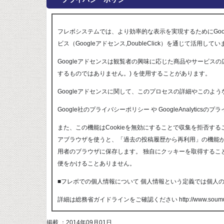
フレボシステムでは、より効率的な表示を実現するためにGoog
ビス（Googleアドセンス,DoubleClick）を通じて活用して
Googleアドセンスは観覧者の興味に応じた商品やサービスの広
するものではありません。) を使用することがあります。
Googleアドセンスに関して、このプロセスの詳細やこのよ
Google社のプライバシーポリシー
や
GoogleAnalytics
また、この機能はCookieを無効にすることで収集を拒否す
アブラウザを使うと、「過去の投稿履歴から再利用」の機能が使
用者のブラウザに保存します。 独自にクッキーを取得するこ
便をかけることありません。
■フレボでの個人情報について 個人情報という定義では個人
詳細は総務省ガイドラインをご確認ください http://www.soumu.go.jp
掲載 ：2014年09月01日