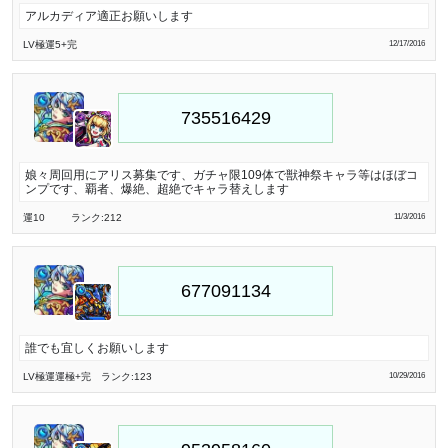
アルカディア適正お願いします
LV極
運5
+完
12/17/2016
娘々周回用にアリス募集です、ガチャ限109体で獣神祭キャラ等はほぼコ
ンプです、覇者、爆絶、超絶でキャラ替えします
運10
ランク:212
11/3/2016
誰でも宜しくお願いします
LV極
運運極
+完
ランク:123
10/29/2016