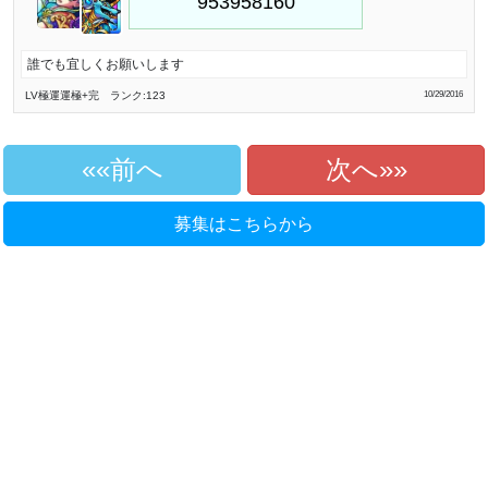
誰でも宜しくお願いします
LV極
運運極
+完
ランク:123
10/29/2016
«前へ
次へ»
募集はこちらから