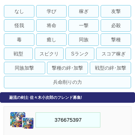
なし
学び
稼ぎ
友撃
怪我
将命
一撃
必殺
毒
癒し
同族
撃種
戦型
スピクリ
Sランク
スコア稼ぎ
同族加撃
撃種の絆･加撃
戦型の絆･加撃
兵命削りの力
巌流の剣士 佐々木小次郎のフレンド募集!