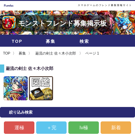
スマホゲームのフレンド募集情報サイト
モンストフレンド募集掲示板
TOP
募集
検索
TOP
募集
巌流の剣士 佐々木小次郎
ページ 1
巌流の剣士 佐々木小次郎
絞り込み検索
運極
＋完
lv極
新着