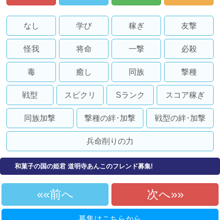
なし
学び
稼ぎ
友撃
怪我
将命
一撃
必殺
毒
癒し
同族
撃種
戦型
スピクリ
Sランク
スコア稼ぎ
同族加撃
撃種の絆･加撃
戦型の絆･加撃
兵命削りの力
和菓子の国の姫君 道明寺あんこのフレンド募集!
«前へ
次へ»
募集はこちらから