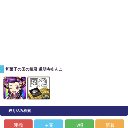
和菓子の国の姫君 道明寺あんこ
絞り込み検索
運極
＋完
lv極
新着