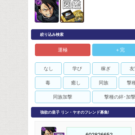
絞り込み検索
運極
＋完
なし
学び
稼ぎ
友
毒
癒し
同族
撃
同族加撃
撃種の絆･加
強欲の皇子 リン・ヤオのフレンド募集!