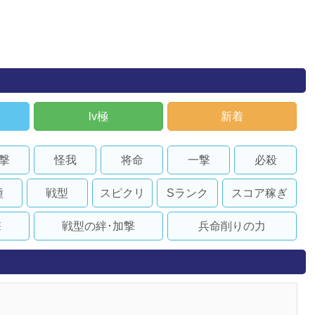
lv極
新着
撃
怪我
将命
一撃
必殺
種
戦型
スピクリ
Sランク
スコア稼ぎ
撃
戦型の絆･加撃
兵命削りの力