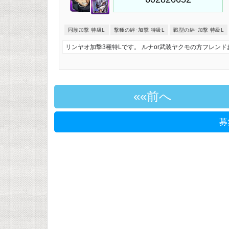
同族加撃 特級L
撃種の絆･加撃 特級L
戦型の絆･加撃 特級L
リンヤオ加撃3種特Lです。 ルナor武装ヤクモの方フレン
«前へ
募